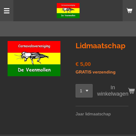
Ga
direct
naar
de
hoofdinhoud
Lidmaatschap
€ 5,00
GRATIS verzending
In
winkelwagen
Jaar lidmaatschap