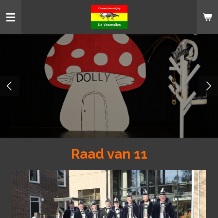
Ga
direct
naar
de
hoofdinhoud
Raad van 11