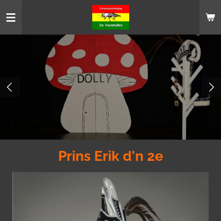
Ga
direct
naar
de
hoofdinhoud
Prins Erik d'n 2e